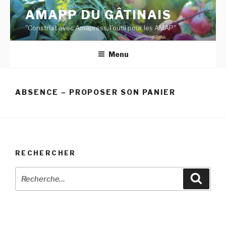
Aller
AMAPP DU GÂTINAIS
au
"Construit avec Amapress, l'outil pour les AMAP"
contenu
principal
Menu
ABSENCE – PROPOSER SON PANIER
RECHERCHER
Recherche
Reche
pour
: