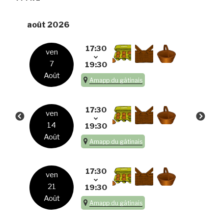
août 2026
17:30
ven
7
19:30
Août
Amapp du gâtinais
17:30
ven
14
19:30
Août
Amapp du gâtinais
17:30
ven
21
19:30
Août
Amapp du gâtinais