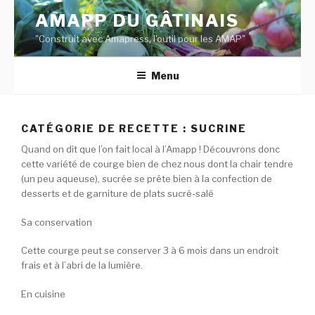
Aller
AMAPP DU GÂTINAIS
au
"Construit avec Amapress, l'outil pour les AMAP"
contenu
principal
Menu
CATÉGORIE DE RECETTE :
SUCRINE
Quand on dit que l’on fait local à l’Amapp ! Découvrons donc
cette variété de courge bien de chez nous dont la chair tendre
(un peu aqueuse), sucrée se prête bien à la confection de
desserts et de garniture de plats sucré-salé
Sa conservation
Cette courge peut se conserver 3 à 6 mois dans un endroit
frais et à l’abri de la lumière.
En cuisine