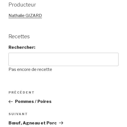
Producteur
Nathalie GIZARD
Recettes
Rechercher:
Pas encore de recette
Navigation
Article
PRÉCÉDENT
de
précédent
Pommes / Poires
l’article
Article
SUIVANT
suivant
Bœuf, Agneau et Porc