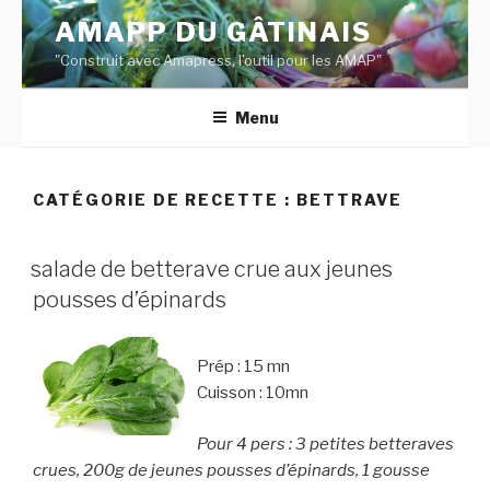
Aller
AMAPP DU GÂTINAIS
au
"Construit avec Amapress, l'outil pour les AMAP"
contenu
principal
Menu
CATÉGORIE DE RECETTE :
BETTRAVE
salade de betterave crue aux jeunes
pousses d’épinards
Prép : 15 mn
Cuisson : 10mn
Pour 4 pers : 3 petites betteraves
crues, 200g de jeunes pousses d’épinards, 1 gousse