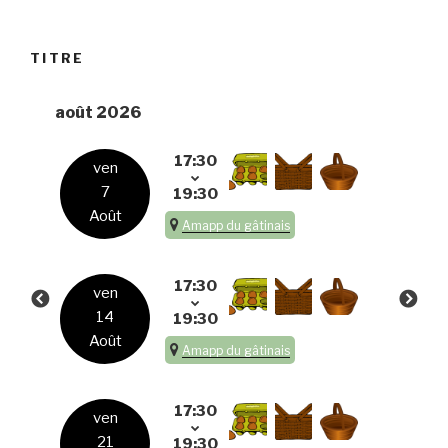
TITRE
août 2026
17:30
ven
7
19:30
Août
Amapp du gâtinais
17:30
ven
14
19:30
Août
Amapp du gâtinais
17:30
ven
21
19:30