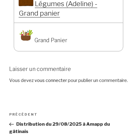
Légumes (Adeline) -
Grand panier
Grand Panier
Laisser un commentaire
Vous devez
vous connecter
pour publier un commentaire.
Navigation
Article
PRÉCÉDENT
de
précédent
Distribution du 29/08/2025 à Amapp du
l’article
gâtinais