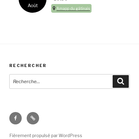
Août
Amapp du gâtinais
RECHERCHER
Recherche
Reche
pour
:
Facebook
E-
mail
Fièrement propulsé par WordPress