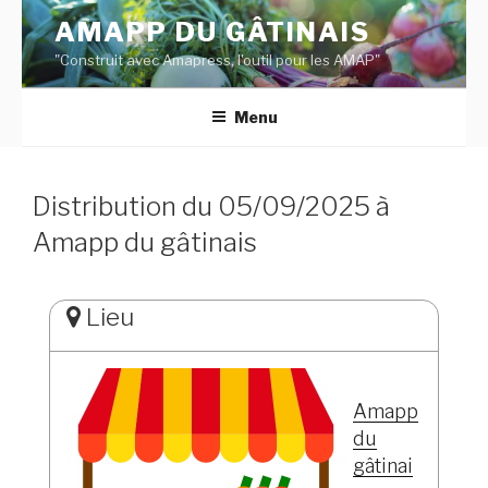
Aller
AMAPP DU GÂTINAIS
au
"Construit avec Amapress, l'outil pour les AMAP"
contenu
principal
Menu
Distribution du 05/09/2025 à
Amapp du gâtinais
Lieu
Amapp
du
gâtinai