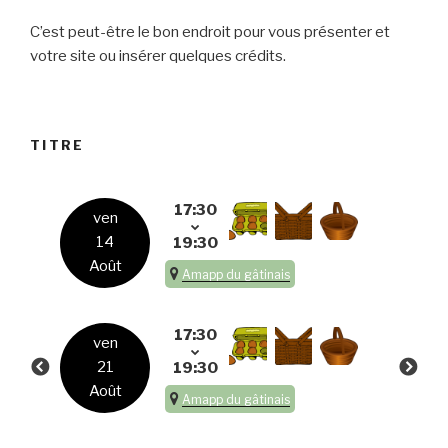
C’est peut-être le bon endroit pour vous présenter et
votre site ou insérer quelques crédits.
TITRE
17:30
ven
14
19:30
Août
Amapp du gâtinais
17:30
ven
21
19:30
Août
Amapp du gâtinais