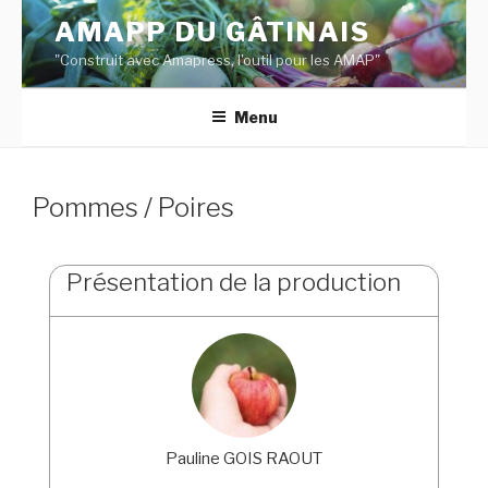
Aller
AMAPP DU GÂTINAIS
au
"Construit avec Amapress, l'outil pour les AMAP"
contenu
principal
Menu
Pommes / Poires
Présentation de la production
Pauline GOIS RAOUT