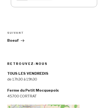
Navigation
de
Article
SUIVANT
l’article
suivant
Boeuf
RETROUVEZ-NOUS
TOUS LES VENDREDIS
de 17h30 à 19h30
Ferme du Petit Mocquepoix
45700 CORTRAT