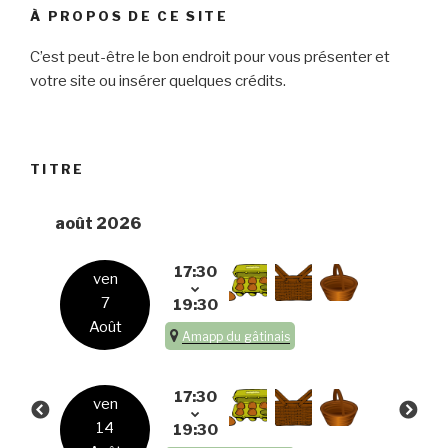
À PROPOS DE CE SITE
C’est peut-être le bon endroit pour vous présenter et
votre site ou insérer quelques crédits.
TITRE
août 2026
17:30
ven
7
19:30
Août
Amapp du gâtinais
17:30
ven
14
19:30