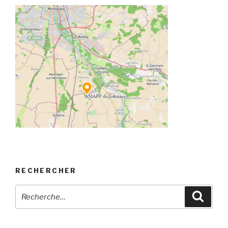
RECHERCHER
Recherche
Reche
pour
: