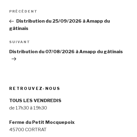
Navigation
Article
PRÉCÉDENT
de
précédent
Distribution du 25/09/2026 à Amapp du
l’article
gâtinais
Article
SUIVANT
suivant
Distribution du 07/08/2026 à Amapp du gâtinais
RETROUVEZ-NOUS
TOUS LES VENDREDIS
de 17h30 à 19h30
Ferme du Petit Mocquepoix
45700 CORTRAT