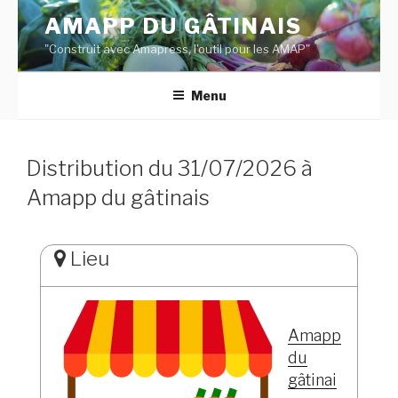
Aller
AMAPP DU GÂTINAIS
au
"Construit avec Amapress, l'outil pour les AMAP"
contenu
principal
Menu
Distribution du 31/07/2026 à
Amapp du gâtinais
Lieu
Amapp
du
gâtinai