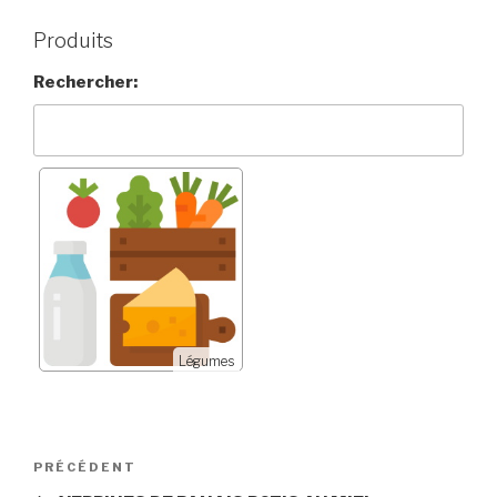
Produits
Rechercher:
Légumes
Navigation
Article
PRÉCÉDENT
de
précédent