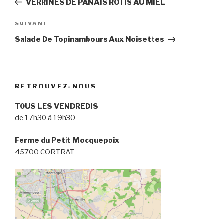
VERRINES DE PANAIS ROTIS AU MIEL
l’article
Article
SUIVANT
suivant
Salade De Topinambours Aux Noisettes
RETROUVEZ-NOUS
TOUS LES VENDREDIS
de 17h30 à 19h30
Ferme du Petit Mocquepoix
45700 CORTRAT