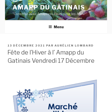
Aller
AMAPP DU GÂTINAIS
au
"Construit avec Amapress, l'outil pour les AMAP"
contenu
principal
Menu
PUBLIÉ
13 DÉCEMBRE 2021
PAR
AURÉLIEN LOMBARD
LE
Fête de l’Hiver à l’ Amapp du
Gatinais Vendredi 17 Décembre