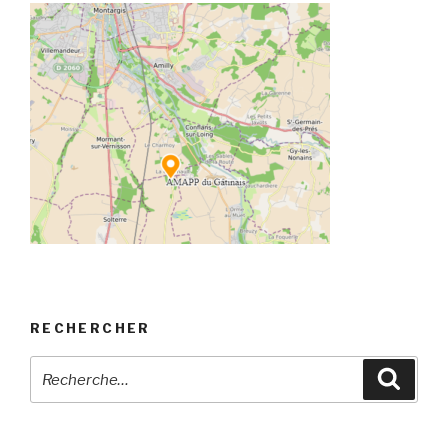
RECHERCHER
Recherche
Reche
pour
: