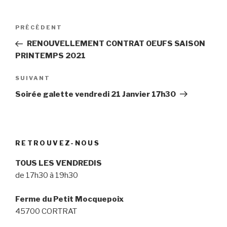
Navigation
Article
PRÉCÉDENT
de
précédent
RENOUVELLEMENT CONTRAT OEUFS SAISON
l’article
PRINTEMPS 2021
Article
SUIVANT
suivant
Soirée galette vendredi 21 Janvier 17h30
RETROUVEZ-NOUS
TOUS LES VENDREDIS
de 17h30 à 19h30
Ferme du Petit Mocquepoix
45700 CORTRAT