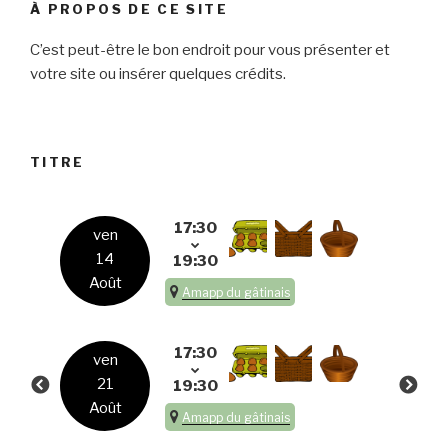
À PROPOS DE CE SITE
C’est peut-être le bon endroit pour vous présenter et
votre site ou insérer quelques crédits.
TITRE
17:30
ven
14
19:30
Août
Amapp du gâtinais
17:30
ven
21
19:30
Août
Amapp du gâtinais