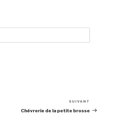
SUIVANT
Article
suivant
Chévrerie de la petite brosse