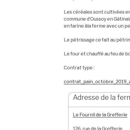
Les céréales sont cultivées en
commune d’Oussoy en Gâtinais
en farine àla ferme avec un pe
Le pétrissage ce fait au pétri
Le four et chauffé au feu de bo
Contrat type :
contrat_pain_octobre_2019
17:30
Adresse de la fe
ven
19:30
3
Le Fournil de la Grefferie
Juil
 du gâtinais
Amapp du gâtinais
126, rue de la Grefferie