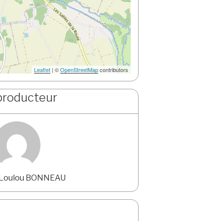
Leaflet
| ©
OpenStreetMap
contributors
producteur
 Loulou BONNEAU