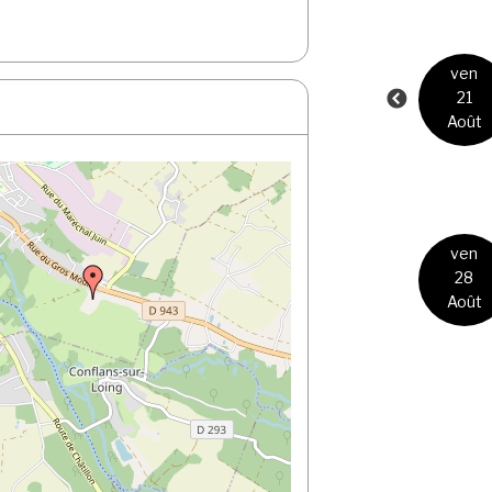
17:30
ven
ven
19:30
31
21
Juil
Août
Amapp du gâtinais
17:30
ven
ven
19:30
7
28
Août
Août
Amapp du gâtinais
août 2026