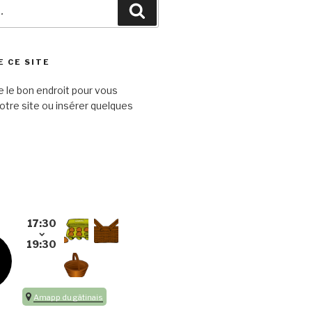
Recherche
E CE SITE
e le bon endroit pour vous
otre site ou insérer quelques
septembre 2026
17:30
19:30
17:30
ven
19:30
4
Amapp du gâtinais
Sep