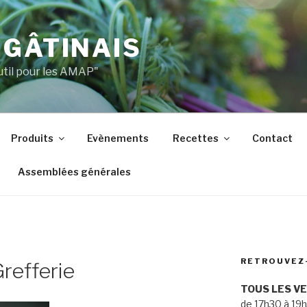
 GÂTINAIS
util pour les AMAP"
Produits
Evènements
Recettes
Contact
Assemblées générales
RETROUVEZ
Grefferie
TOUS LES V
de 17h30 à 19