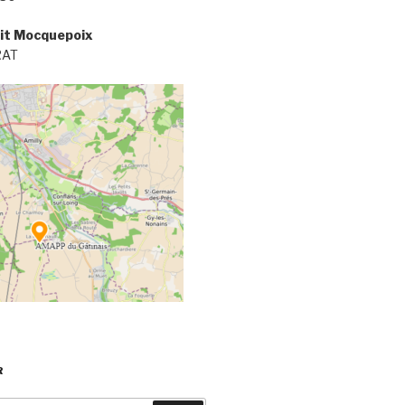
it Mocquepoix
RAT
R