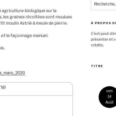
Recherche
pour
 agriculture biologique sur la
:
, les graines récoltées sont moulues
tit moulin Astrié à meule de pierre.
À PROPOS D
C’est peut-êtr
n et le façonnage manuel.
présenter et v
crédits.
is.
TITRE
_a_mars_2020
17:30
rme
ven
ven
19:30
24
14
Juil
Août
Amapp du gâtinais