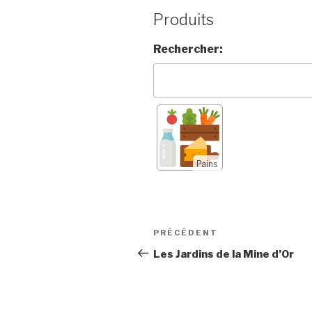
Produits
Rechercher:
Pains
Navigation
Article
PRÉCÉDENT
de
précédent
Les Jardins de la Mine d’Or
l’article