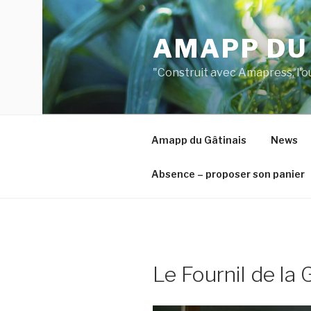
Aller
au
AMAPP DU
contenu
principal
"Construit avec Amapress, l'o
Amapp du Gâtinais
News
Absence – proposer son panier
Le Fournil de la 