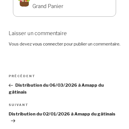
Grand Panier
Laisser un commentaire
Vous devez
vous connecter
pour publier un commentaire.
Navigation
Article
PRÉCÉDENT
de
précédent
Distribution du 06/03/2026 à Amapp du
l’article
gâtinais
Article
SUIVANT
suivant
Distribution du 02/01/2026 à Amapp du gâtinais