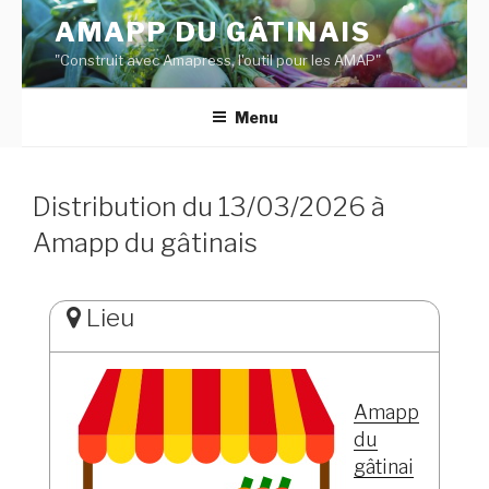
Aller
AMAPP DU GÂTINAIS
au
"Construit avec Amapress, l'outil pour les AMAP"
contenu
principal
Menu
Distribution du 13/03/2026 à
Amapp du gâtinais
Lieu
Amapp
du
gâtinai