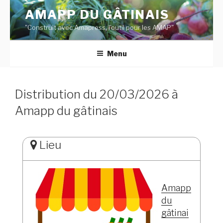
Aller
AMAPP DU GÂTINAIS
au
"Construit avec Amapress, l'outil pour les AMAP"
contenu
principal
Menu
Distribution du 20/03/2026 à
Amapp du gâtinais
Lieu
Amapp
du
gâtinai