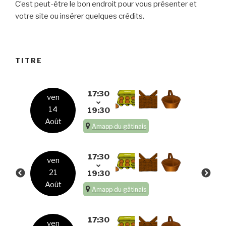
C’est peut-être le bon endroit pour vous présenter et
votre site ou insérer quelques crédits.
TITRE
17:30
ven
14
19:30
Août
Amapp du gâtinais
17:30
ven
21
19:30
Août
Amapp du gâtinais
17:30
ven