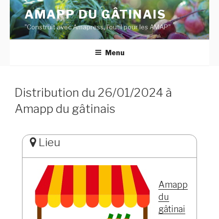
Aller
AMAPP DU GÂTINAIS
au
"Construit avec Amapress, l'outil pour les AMAP"
contenu
principal
Menu
Distribution du 26/01/2024 à
Amapp du gâtinais
Lieu
Amapp
du
gâtinai