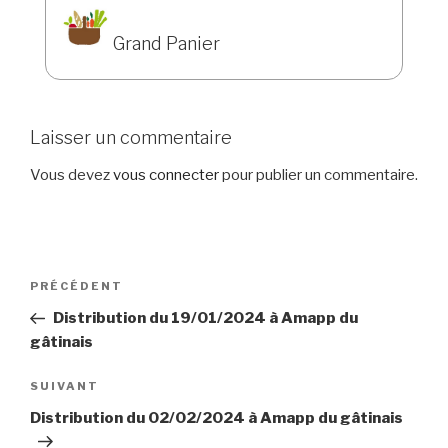
Grand Panier
Laisser un commentaire
Vous devez
vous connecter
pour publier un commentaire.
Navigation
Article
PRÉCÉDENT
de
précédent
Distribution du 19/01/2024 à Amapp du
l’article
gâtinais
Article
SUIVANT
suivant
Distribution du 02/02/2024 à Amapp du gâtinais