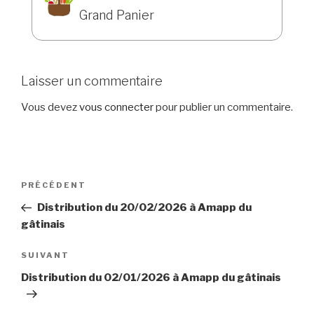
Grand Panier
Laisser un commentaire
Vous devez
vous connecter
pour publier un commentaire.
Navigation
Article
PRÉCÉDENT
de
précédent
Distribution du 20/02/2026 à Amapp du
l’article
gâtinais
Article
SUIVANT
suivant
Distribution du 02/01/2026 à Amapp du gâtinais