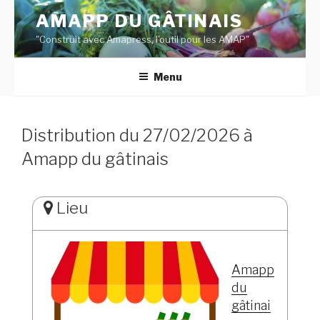
Aller
AMAPP DU GÂTINAIS
au
"Construit avec Amapress, l'outil pour les AMAP"
contenu
principal
Menu
Distribution du 27/02/2026 à
Amapp du gâtinais
Lieu
Amapp
du
gâtinai