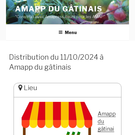
Aller
AMAPP DU GÂTINAIS
au
"Construit avec Amapress, l'outil pour les AMAP"
contenu
principal
Menu
Distribution du 11/10/2024 à
Amapp du gâtinais
Lieu
Amapp
du
gâtinai