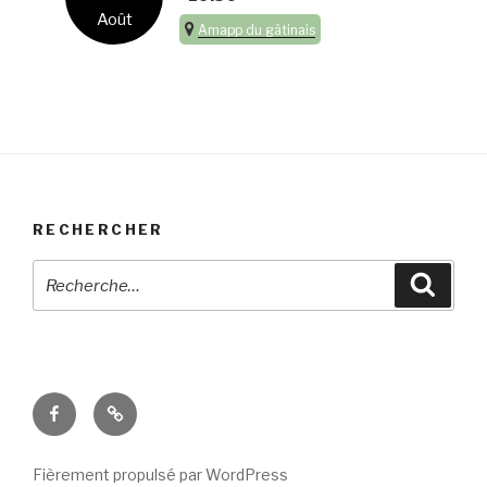
Août
Amapp du gâtinais
RECHERCHER
Recherche
Reche
pour
:
Facebook
E-
mail
Fièrement propulsé par WordPress