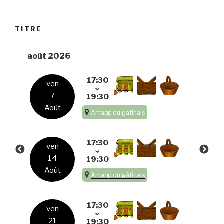
TITRE
août 2026
17:30
ven
7
19:30
Août
Amapp du gâtinais
17:30
ven
14
19:30
Août
Amapp du gâtinais
17:30
ven
21
19:30