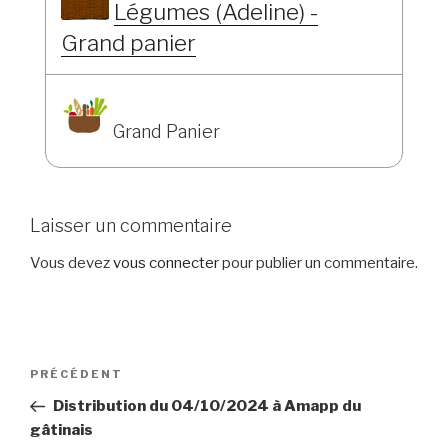
Légumes (Adeline) -
Grand panier
Grand Panier
Laisser un commentaire
Vous devez
vous connecter
pour publier un commentaire.
Navigation
Article
PRÉCÉDENT
de
précédent
Distribution du 04/10/2024 à Amapp du
l’article
gâtinais